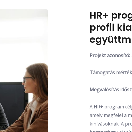
HR+ prog
profil k
együttm
Projekt azonosító:
Támogatás mérték
Megvalósítás idős
A HR+ program célja
amely megfelel a ma
kihívásoknak. A pr