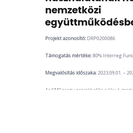
nemzetközi
együttműködésb
Projekt azonosító:
DRP0200086
Támogatás mértéke:
80% Interreg Fund
Megvalósítás időszaka:
2023.09.01. – 20
Az SMEnergy projekt célja a kkv-k megú
arányának növelése a zöld átmenet elő
projektet a Duna Interreg Program ker
nemzetközi konzorcium, amelyben kül
működnek együtt a fenntartható és inn