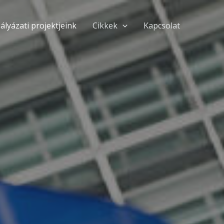
ályázati projektjeink
Cikkek
Kapcsolat