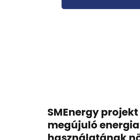
SMEnergy projekt
megújuló energia
használatának n