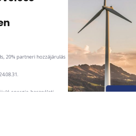
en
s, 20% partneri hozzájárulás
24.08.31.
juló energia-használati
segítése érdekében. A
Célok
etében valósítja meg egy
– A meg
önböző országok szervezetei
alkalm
ovatív energiafelhasználási
– Az en