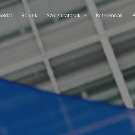
őoldal
Rólunk
Szolgáltatások
Referenciák
P