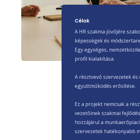
Célok
A HR szakma jövőjére szabot
képességek és módszertan
Egy egységes, nemzetközile
profil kialakítása.
A résztvevő szervezetek és
együttműködés erősítése.
Ez a projekt nemcsak a rés
vezetőinek szakmai fejlődé
hozzájárul a munkaerőpiaci
szervezetek hatékonyabb m