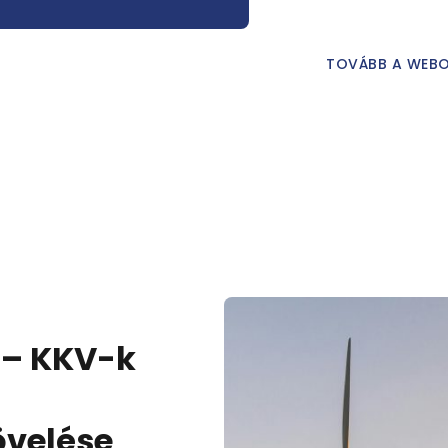
TOVÁBB A WEB
 – KKV-k
övelése