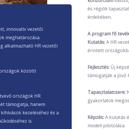
konzorcium
valósí
és régiók tapasztal
érdekében.
t, innovatív vezetői
A program fő tevé
ok meghatározása.
Kutatás:
A HR veze
g alkalmazható HR vezetői
érintett országokb
Fejlesztés:
Új képzé
 országok közötti
támogatják a jövő 
Tapasztalatcsere:
ztvevő országok HR
gyakorlatok megos
sét támogatja, hanem
 kihívások kezeléséhez és a
Képzés:
A kutatás é
űködéséhez is.
modell pilotolása.