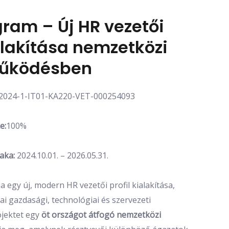
ram – Új HR vezetői
ialakítása nemzetközi
űködésben
2024-1-IT01-KA220-VET-000254093
e:
100%
zaka:
2024.10.01. – 2026.05.31.
 egy új, modern HR vezetői profil kialakítása,
i gazdasági, technológiai és szervezeti
ojektet egy
öt országot átfogó nemzetközi