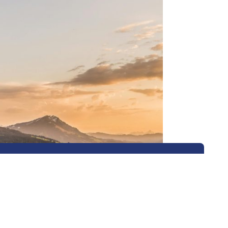
újuló energiaforrások szélesebb körű
azása a kkv-k működésében.
ergiafelhasználás optimalizálása, amely jelentős