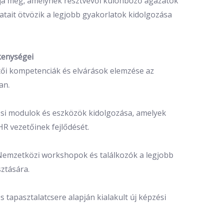
tja meg, amelynek résztvevői különböző ágazatok
atait ötvözik a legjobb gyakorlatok kidolgozása
kenységei
tői kompetenciák és elvárások elemzése az
an.
si modulok és eszközök kidolgozása, amelyek
HR vezetőinek fejlődését.
Nemzetközi workshopok és találkozók a legjobb
ztására.
s tapasztalatcsere alapján kialakult új képzési