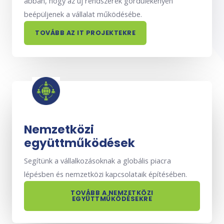
abban, hogy az új rendszerek gördülékenyen
beépüljenek a vállalat működésébe.
TOVÁBB AZ IT PROJEKTEKRE
Nemzetközi
együttműködések
Segítünk a vállalkozásoknak a globális piacra
lépésben és nemzetközi kapcsolataik építésében.
TOVÁBB A NEMZETKÖZI
EGYÜTTMŰKÖDÉSEKRE