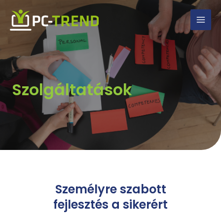
Skip
MAI
to
MEN
content
Szolgáltatások
Személyre szabott
fejlesztés a sikerért