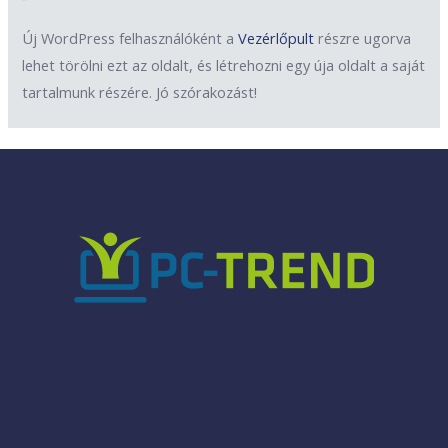
Új WordPress felhasználóként a
Vezérlőpult
részre ugorva
lehet törölni ezt az oldalt, és létrehozni egy úja oldalt a saját
tartalmunk részére. Jó szórakozást!