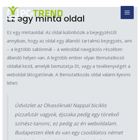
Skip
MAI
to
Ez egy minta oldal
MEN
content
Ez egy mintaoldal. Az oldal különbözik a bejegyzéstől
annyiban, hogy az oldal egy állandó tartalmú bejegyzés, ami
– a legtöbb sablonnál – a weboldal navigációs részében
állandó helyen van. A legtöbb ember olyan Bemutatkozó
oldallal kezd, amelyik bemutatja őt, vagy a tevékenységét a
weboldal látogatóinak. A Bemutatkozás oldal valami ilyesmi
lehet:
Üdvözlet az Olvasóknak! Nappal biciklis
pizzafutár vagyok, éjszaka pedig egy törekvő
színész-tanonc, ez pedig az én weboldalam.
Budapesten élek és van egy csodálatos német