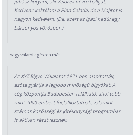
juhász kutyám, aki Velorex névre hallgat.
Kedvenc koktélom a Piña Colada, de a Mojitot is
nagyon kedvelem. (De, azért az igazi nedű: egy
bársonyos vörösbor.)
…vagy valami egészen más:
Az XYZ Bigyó Vállalatot 1971-ben alapították,
azóta gyártja a legjobb minőségű bigyókat. A
cég központja Budapesten található, ahol több
mint 2000 embert foglalkoztatnak, valamint
számos közösségi és jótékonysági programban
is aktívan résztvesznek.