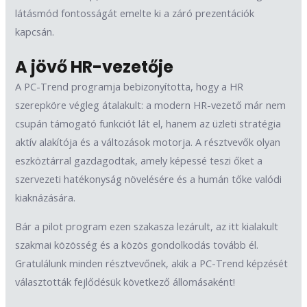
látásmód fontosságát emelte ki a záró prezentációk
kapcsán.
A jövő HR-vezetője
A PC-Trend programja bebizonyította, hogy a HR
szerepköre végleg átalakult: a modern HR-vezető már nem
csupán támogató funkciót lát el, hanem az üzleti stratégia
aktív alakítója és a változások motorja. A résztvevők olyan
eszköztárral gazdagodtak, amely képessé teszi őket a
szervezeti hatékonyság növelésére és a humán tőke valódi
kiaknázására.
Bár a pilot program ezen szakasza lezárult, az itt kialakult
szakmai közösség és a közös gondolkodás tovább él.
Gratulálunk minden résztvevőnek, akik a PC-Trend képzését
választották fejlődésük következő állomásaként!