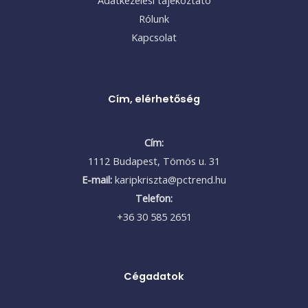
Adatkezelési tájékoztató
Rólunk
Kapcsolat
Cím, elérhetőség
Cím:
1112 Budapest, Tömös u. 31
E-mail:
karipkriszta@pctrend.hu
Telefon:
+36 30 585 2651
Cégadatok