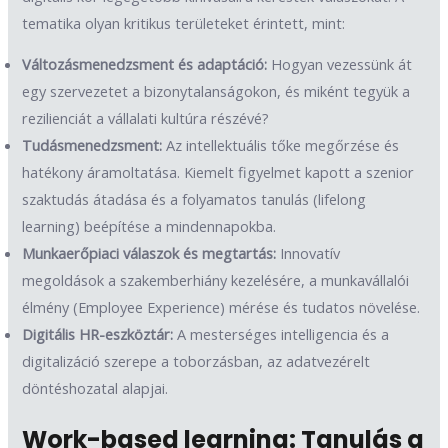
tematika olyan kritikus területeket érintett, mint:
Változásmenedzsment és adaptáció:
Hogyan vezessünk át
egy szervezetet a bizonytalanságokon, és miként tegyük a
rezilienciát a vállalati kultúra részévé?
Tudásmenedzsment:
Az intellektuális tőke megőrzése és
hatékony áramoltatása. Kiemelt figyelmet kapott a szenior
szaktudás átadása és a folyamatos tanulás (lifelong
learning) beépítése a mindennapokba.
Munkaerőpiaci válaszok és megtartás:
Innovatív
megoldások a szakemberhiány kezelésére, a munkavállalói
élmény (Employee Experience) mérése és tudatos növelése.
Digitális HR-eszköztár:
A mesterséges intelligencia és a
digitalizáció szerepe a toborzásban, az adatvezérelt
döntéshozatal alapjai.
Work-based learning: Tanulás a