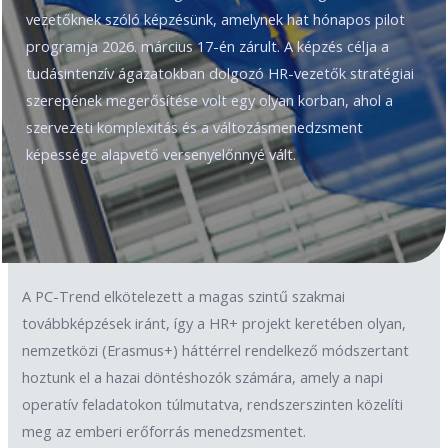
vezetőknek szóló képzésünk, amelynek hat hónapos pilot
programja 2026. március 17-én zárult. A képzés célja a
tudásintenzív ágazatokban dolgozó HR-vezetők stratégiai
szerepének megerősítése volt egy olyan korban, ahol a
szervezeti komplexitás és a változásmenedzsment
képessége alapvető versenyelőnnyé vált.
A PC-Trend elkötelezett a magas szintű szakmai
továbbképzések iránt, így a HR+ projekt keretében olyan,
nemzetközi (Erasmus+) háttérrel rendelkező módszertant
hoztunk el a hazai döntéshozók számára, amely a napi
operatív feladatokon túlmutatva, rendszerszinten közelíti
meg az emberi erőforrás menedzsmentet.