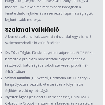
integrációig terjedt. Ez a diverzitás bizonyítja, hogy a
modern HR-funkció ma már minden iparágban a
fenntartható fejlődés és a szervezeti rugalmasság egyik
legfontosabb motorja.
Szakmai validáció
A bemutatott munkák szakmai színvonalát egy elismert
szakemberekből álló zsűri értékelte:
Dr. Tóth-Téglás Tünde
(egyetemi adjunktus, ELTE PPK) –
kiemelte a projektek módszertani alaposságát és a
résztvevők bátorságát a valódi szervezeti problémák
feltárásában.
Szilvási Ramóna
(HR vezető, Hartmann Kft. Hungary) –
hangsúlyozta a vezetők kitartását és a folyamatos
fejlődésre való nyitottságát.
Nyester Ágnes
(regionális HR menedzser, ONIVERSE /
Calzedonia Group) – a szakmai lelkesedés és a stratégiai