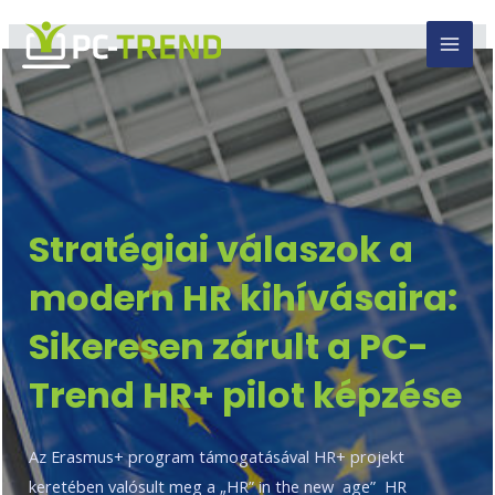
Skip
MAI
to
MEN
content
Stratégiai válaszok a
modern HR kihívásaira:
Sikeresen zárult a PC-
Trend HR+ pilot képzése
Az Erasmus+ program támogatásával HR+ projekt
keretében valósult meg a „HR” in the new age” HR