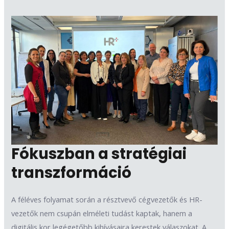
Fókuszban a stratégiai
transzformáció
A féléves folyamat során a résztvevő cégvezetők és HR-
vezetők nem csupán elméleti tudást kaptak, hanem a
digitális kor legégetőbb kihívásaira kerestek válaszokat. A