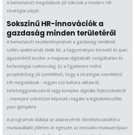
A bemutatott megoldások jól tükrözik a modern HR
stratégiai súlyát:
Sokszínű HR-innovációk a
gazdaság minden területéről
A bemutatott kezdeményezések a gazdaság rendkívül
széles spektrumát ölelik fel, a hagyományos termelő és ipari
ágazatoktól kezdve a magasan digitalizált szolgáltatási és
technológiai szektorokig. Ez a figyelemre méltó
projektbőség jól szemlélteti, hogy a stratégiai szemléletű
HR-megoldások – legyen szó kultúra váltásról,
tehetséggondozásról vagy komplex digitális fejlesztésekről
– mennyire sokrétűen képesek reagálni a legkülönbözőbb
piaci igényekre.
A programok skálája az adatvezérelt döntéshozataltól a
munkavállalói jólléten át egészen az innovatív munkaerőpiaci