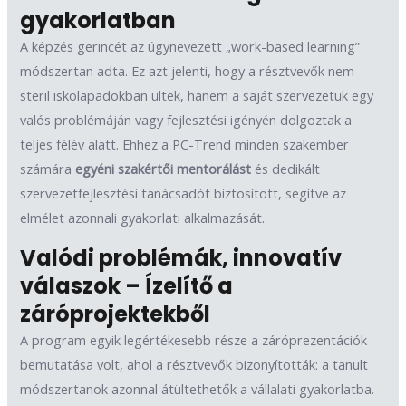
gyakorlatban
A képzés gerincét az úgynevezett „work-based learning”
módszertan adta. Ez azt jelenti, hogy a résztvevők nem
steril iskolapadokban ültek, hanem a saját szervezetük egy
valós problémáján vagy fejlesztési igényén dolgoztak a
teljes félév alatt. Ehhez a PC-Trend minden szakember
számára
egyéni szakértői mentorálást
és dedikált
szervezetfejlesztési tanácsadót biztosított, segítve az
elmélet azonnali gyakorlati alkalmazását.
Valódi problémák, innovatív
válaszok – Ízelítő a
záróprojektekből
A program egyik legértékesebb része a záróprezentációk
bemutatása volt, ahol a résztvevők bizonyították: a tanult
módszertanok azonnal átültethetők a vállalati gyakorlatba.